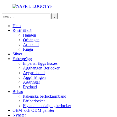
Hem
Rostfritt stål
Hängen
Örhängen
Armband
Ringa
Silver
Fabergéägg
Imperial Eggs Boxes
Ägghängen Berlocker
Äggarmband
Äggörhängen
Äggringar
Prydnad
Behag
Italienska berlockarmband
Pärlberlocker
Flytande medaljongberlocker
OEM- och ODM-tjänster
Nyheter