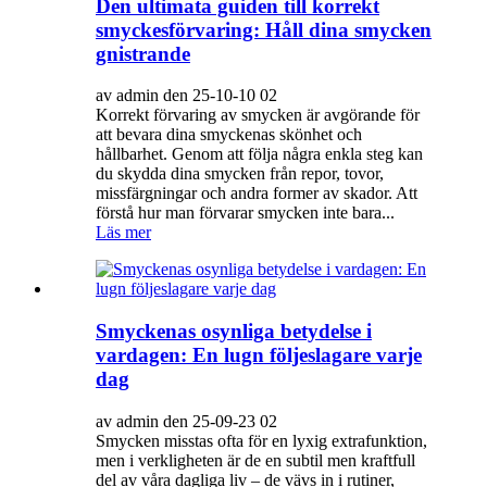
Den ultimata guiden till korrekt
smyckesförvaring: Håll dina smycken
gnistrande
av admin den 25-10-10 02
Korrekt förvaring av smycken är avgörande för
att bevara dina smyckenas skönhet och
hållbarhet. Genom att följa några enkla steg kan
du skydda dina smycken från repor, tovor,
missfärgningar och andra former av skador. Att
förstå hur man förvarar smycken inte bara...
Läs mer
Smyckenas osynliga betydelse i
vardagen: En lugn följeslagare varje
dag
av admin den 25-09-23 02
Smycken misstas ofta för en lyxig extrafunktion,
men i verkligheten är de en subtil men kraftfull
del av våra dagliga liv – de vävs in i rutiner,