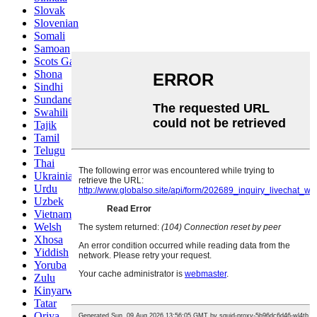
Slovak
Slovenian
Somali
Samoan
Scots Gaelic
Shona
Sindhi
Sundanese
Swahili
Tajik
Tamil
Telugu
Thai
Ukrainian
Urdu
Uzbek
Vietnamese
Welsh
Xhosa
Yiddish
Yoruba
Zulu
Kinyarwanda
Tatar
Oriya