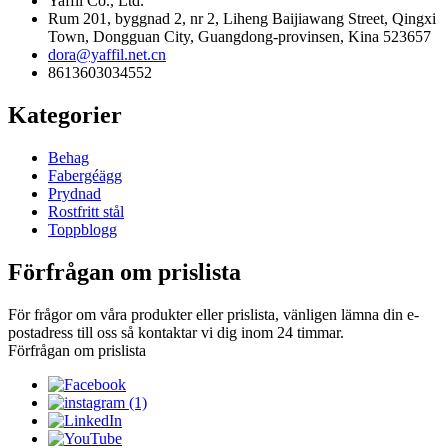
Yaffil Co., Ltd.
Rum 201, byggnad 2, nr 2, Liheng Baijiawang Street, Qingxi
Town, Dongguan City, Guangdong-provinsen, Kina 523657
dora@yaffil.net.cn
8613603034552
Kategorier
Behag
Fabergéägg
Prydnad
Rostfritt stål
Toppblogg
Förfrågan om prislista
För frågor om våra produkter eller prislista, vänligen lämna din e-
postadress till oss så kontaktar vi dig inom 24 timmar.
Förfrågan om prislista